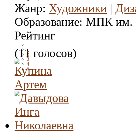
Жанр:
Художники
|
Диз
Образование:
МПК им. 
Рейтинг
(11 голосов)
1
2
3
4
5