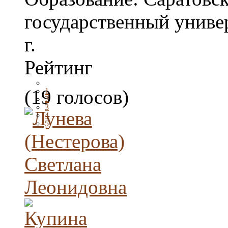
государственный униве
г.
Рейтинг
(19 голосов)
1
2
3
4
5