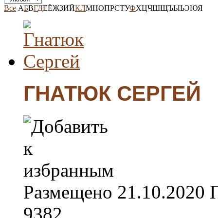
Все
А
Б
В
Г
Д
Е
Ё
Ж
З
И
Й
К
Л
М
Н
О
П
Р
С
Т
У
Ф
Х
Ц
Ч
Ш
Щ
Ъ
Ы
Ь
Э
Ю
Я
ГНАТЮК СЕРГЕЙ
Размещено
21.10.2020
9382