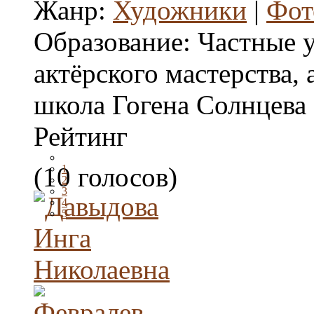
Жанр:
Художники
|
Фот
Образование:
Частные 
актёрского мастерства, 
школа Гогена Солнцева
Рейтинг
(10 голосов)
1
2
3
4
5