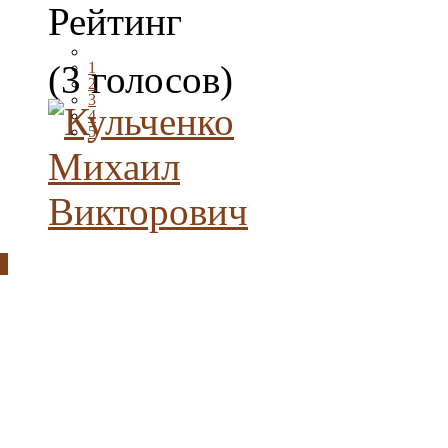
Рейтинг
(3 голосов)
1
2
3
4
5