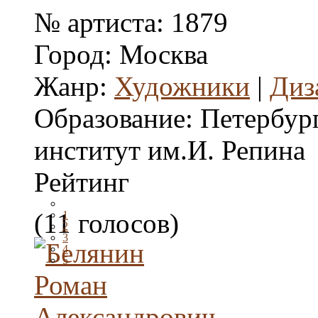
№ артиста:
1879
Город:
Москва
Жанр:
Художники
|
Диз
Образование:
Петербур
институт им.И. Репина
Рейтинг
(11 голосов)
1
2
3
4
5