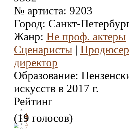
№ артиста:
9203
Город:
Санкт-Петербург
Жанр:
Не проф. актеры
Сценаристы
|
Продюсе
директор
Образование:
Пензенск
искусств в 2017 г.
Рейтинг
(19 голосов)
1
2
3
4