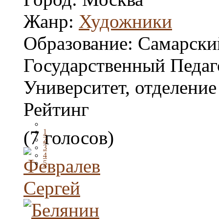
Жанр:
Художники
Образование:
Самарски
Государственный Педаг
Университет, отделени
Рейтинг
(7 голосов)
1
2
3
4
5