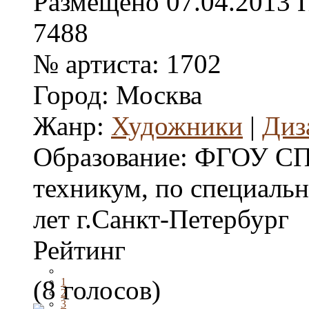
Размещено
07.04.2013
7488
№ артиста:
1702
Город:
Москва
Жанр:
Художники
|
Диз
Образование:
ФГОУ С
техникум, по специальн
лет г.Санкт-Петербург
Рейтинг
(8 голосов)
1
2
3