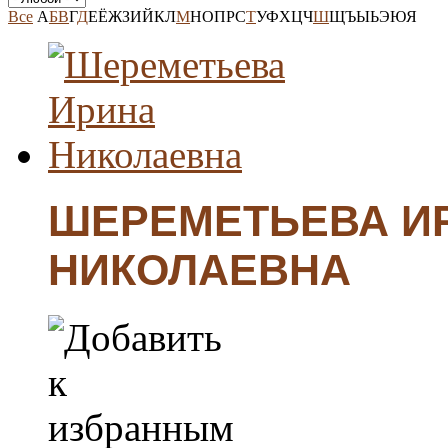
Все
А
Б
В
Г
Д
Е
Ё
Ж
З
И
Й
К
Л
М
Н
О
П
Р
С
Т
У
Ф
Х
Ц
Ч
Ш
Щ
Ъ
Ы
Ь
Э
Ю
Я
ШЕРЕМЕТЬЕВА И
НИКОЛАЕВНА