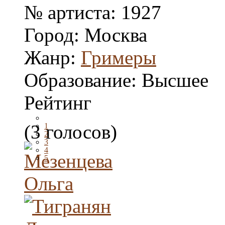
№ артиста:
1927
Город:
Москва
Жанр:
Гримеры
Образование:
Высшее
Рейтинг
(3 голосов)
1
2
3
4
5