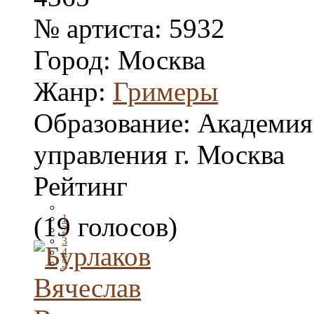
№ артиста:
5932
Город:
Москва
Жанр:
Гримеры
Образование:
Академия
управления г. Москва
Рейтинг
(19 голосов)
1
2
3
4
5