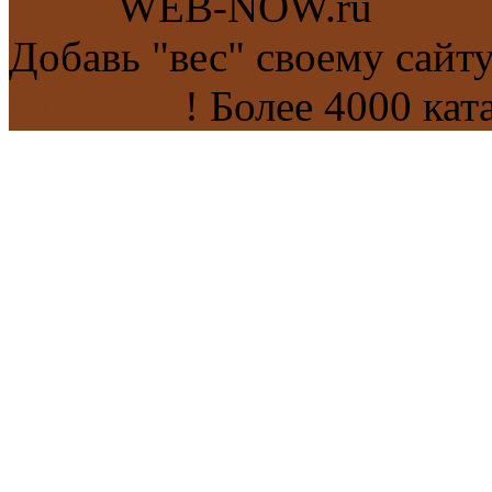
сайта
WEB-NOW.ru
Добавь "вес" своему сайт
каталогах
! Более 4000 кат