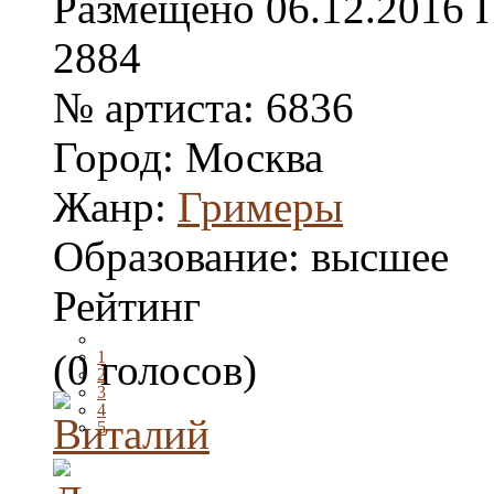
Размещено
06.12.2016
2884
№ артиста:
6836
Город:
Москва
Жанр:
Гримеры
Образование:
высшее
Рейтинг
(0 голосов)
1
2
3
4
5