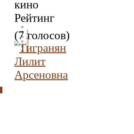
кино
Рейтинг
(7 голосов)
1
2
3
4
5