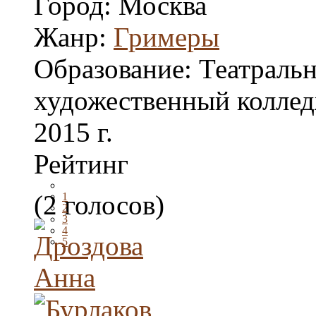
Город:
Москва
Жанр:
Гримеры
Образование:
Театральн
художественный коллед
2015 г.
Рейтинг
(2 голосов)
1
2
3
4
5