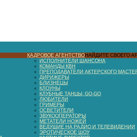
КАДРОВОЕ АГЕНТСТВО
НАЙДИТЕ СВОЕГО А
ИСПОЛНИТЕЛИ ШАНСОНА
КОМАНДЫ КВН
ПРЕПОДАВАТЕЛИ АКТЕРСКОГО МАСТЕ
ДИРИЖЕРЫ
БЛИЗНЕЦЫ
КЛОУНЫ
КЛУБНЫЕ ТАНЦЫ, GO-GO
ЛЮБИТЕЛИ
ГРИМЕРЫ
ОСВЕТИТЕЛИ
ЗВУКООПЕРАТОРЫ
МЕТАТЕЛИ НОЖЕЙ
ВЕДУЩИЕ НА РАДИО И ТЕЛЕВИДЕНИИ
ЭРОТИЧЕСКОЕ ШОУ