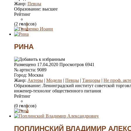
Жанр:
Певцы
Образование:
высшее
Рейтинг
(2 голосов)
1
2
3
4
5
РИНА
Размещено
17.04.2020
Просмотров
6941
№ артиста:
9089
Город:
Москва
Жанр:
Актеры
|
Модели
|
Певцы
|
Танцоры
|
Не проф. акт
Образование:
Ленинградский институт советской торговли
инженер-технолог общественного питания
Рейтинг
(0 голосов)
1
2
3
4
5
ПОПЛИНСКИЙ ВЛАДИМИР АЛЕК