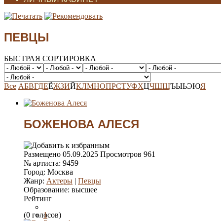
ПЕВЦЫ
БЫСТРАЯ СОРТИРОВКА
Все
А
Б
В
Г
Д
Е
Ё
Ж
З
И
Й
К
Л
М
Н
О
П
Р
С
Т
У
Ф
Х
Ц
Ч
Ш
Щ
Ъ
Ы
Ь
Э
Ю
Я
БОЖЕНОВА АЛЕСЯ
Размещено
05.09.2025
Просмотров
961
№ артиста:
9459
Город:
Москва
Жанр:
Актеры
|
Певцы
Образование:
высшее
Рейтинг
(0 голосов)
1