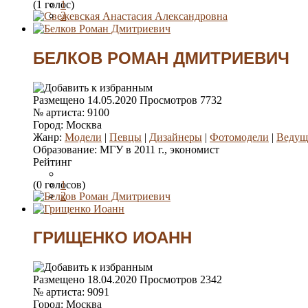
(1 голос)
1
2
3
4
5
БЕЛКОВ РОМАН ДМИТРИЕВИЧ
Размещено
14.05.2020
Просмотров
7732
№ артиста:
9100
Город:
Москва
Жанр:
Модели
|
Певцы
|
Дизайнеры
|
Фотомодели
|
Ведущ
Образование:
МГУ в 2011 г., экономист
Рейтинг
(0 голосов)
1
2
3
4
5
ГРИЩЕНКО ИОАНН
Размещено
18.04.2020
Просмотров
2342
№ артиста:
9091
Город:
Москва