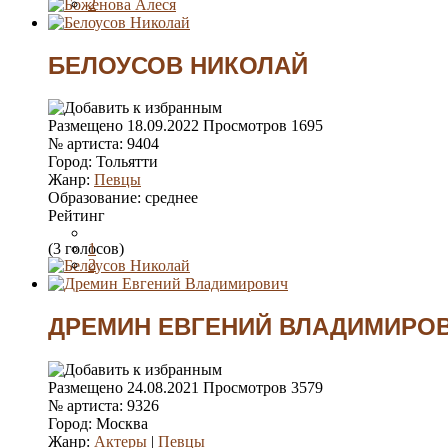
2
3
4
5
БЕЛОУСОВ НИКОЛАЙ
Размещено
18.09.2022
Просмотров
1695
№ артиста:
9404
Город:
Тольятти
Жанр:
Певцы
Образование:
среднее
Рейтинг
(3 голосов)
1
2
3
4
5
ДРЕМИН ЕВГЕНИЙ ВЛАДИМИРО
Размещено
24.08.2021
Просмотров
3579
№ артиста:
9326
Город:
Москва
Жанр:
Актеры
|
Певцы