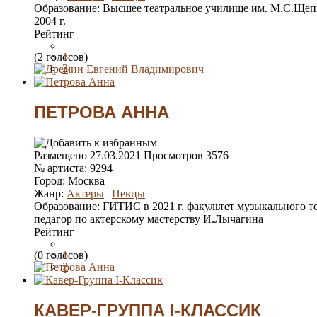
Образование:
Высшее театральное училище им. М.С.Щепк
2004 г.
Рейтинг
(2 голосов)
1
2
3
4
5
ПЕТРОВА АННА
Размещено
27.03.2021
Просмотров
3576
№ артиста:
9294
Город:
Москва
Жанр:
Актеры
|
Певцы
Образование:
ГИТИС в 2021 г. факультет музыкального те
педагор по актерскому мастерству И.Лычагина
Рейтинг
(0 голосов)
1
2
3
4
5
КАВЕР-ГРУППА I-КЛАССИК