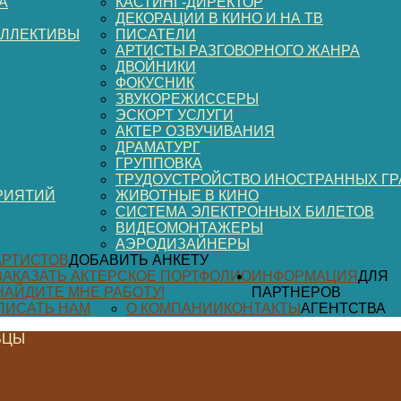
А
КАСТИНГ-ДИРЕКТОР
ДЕКОРАЦИИ В КИНО И НА ТВ
ОЛЛЕКТИВЫ
ПИСАТЕЛИ
АРТИСТЫ РАЗГОВОРНОГО ЖАНРА
ДВОЙНИКИ
ФОКУСНИК
ЗВУКОРЕЖИССЕРЫ
ЭСКОРТ УСЛУГИ
АКТЕР ОЗВУЧИВАНИЯ
ДРАМАТУРГ
ГРУППОВКА
ТРУДОУСТРОЙСТВО ИНОСТРАННЫХ Г
РИЯТИЙ
ЖИВОТНЫЕ В КИНО
СИСТЕМА ЭЛЕКТРОННЫХ БИЛЕТОВ
ВИДЕОМОНТАЖЕРЫ
АЭРОДИЗАЙНЕРЫ
АРТИСТОВ
ДОБАВИТЬ АНКЕТУ
ЗАКАЗАТЬ АКТЕРСКОЕ ПОРТФОЛИО
ИНФОРМАЦИЯ
ДЛЯ
НАЙДИТЕ МНЕ РАБОТУ!
ПАРТНЕРОВ
ПИСАТЬ НАМ
О КОМПАНИИ
КОНТАКТЫ
АГЕНТСТВА
ВЦЫ