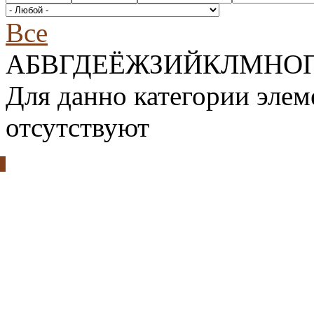
Все
А
Б
В
Г
Д
Е
Ё
Ж
З
И
Й
К
Л
М
Н
О
Для данно категории эле
отсутствуют