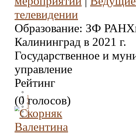
мероприятий
|
Ведущие 
телевидении
Образование:
ЗФ РАНХи
Калининград в 2021 г.
Государственное и мун
управление
Рейтинг
(0 голосов)
1
2
3
4
5