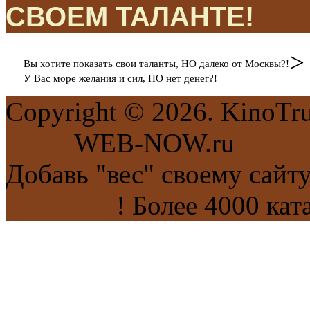
СВОЕМ ТАЛАНТЕ!
>
Вы хотите показать свои таланты, НО далеко от Москвы?!
У Вас море желания и сил, НО нет денег?!
Copyright © 2026. KinoTr
сайта
WEB-NOW.ru
Добавь "вес" своему сайт
каталогах
! Более 4000 кат