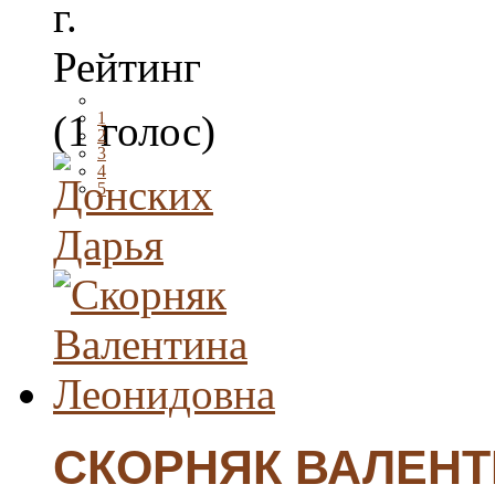
г.
Рейтинг
(1 голос)
1
2
3
4
5
СКОРНЯК ВАЛЕН