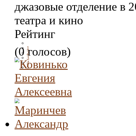
джазовые отделение в 20
театра и кино
Рейтинг
(0 голосов)
1
2
3
4
5