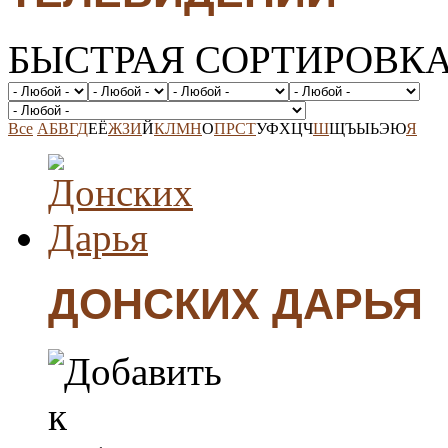
БЫСТРАЯ СОРТИРОВК
Все
А
Б
В
Г
Д
Е
Ё
Ж
З
И
Й
К
Л
М
Н
О
П
Р
С
Т
У
Ф
Х
Ц
Ч
Ш
Щ
Ъ
Ы
Ь
Э
Ю
Я
ДОНСКИХ ДАРЬЯ