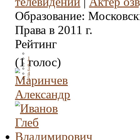
телевидении
|
Актер оз
Образование:
Московск
Права в 2011 г.
Рейтинг
(1 голос)
1
2
3
4
5