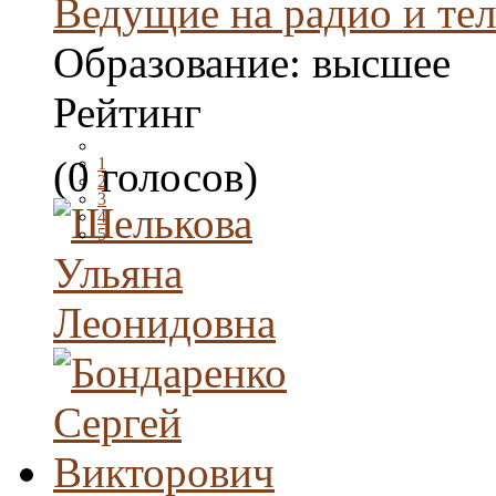
Ведущие на радио и те
Образование:
высшее
Рейтинг
(0 голосов)
1
2
3
4
5