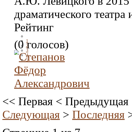
А.Ю. Левицкого в 2015 
драматического театра 
Рейтинг
(0 голосов)
1
2
3
4
5
<<
Первая
<
Предыдущая
Следующая
>
Последняя