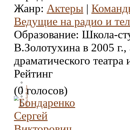
Жанр:
Актеры
|
Команд
Ведущие на радио и те
Образование:
Школа-ст
В.Золотухина в 2005 г.,
драматического театра 
Рейтинг
(0 голосов)
1
2
3
4
5