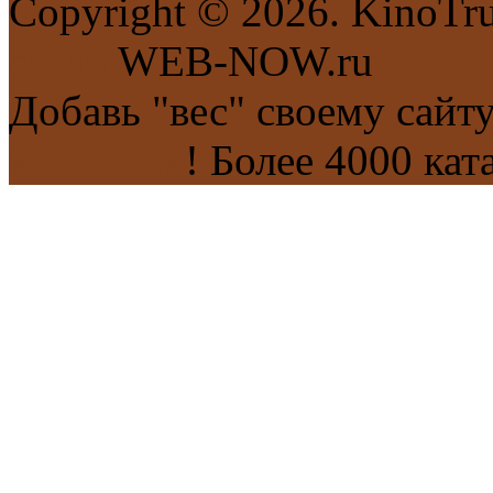
Copyright © 2026. KinoTr
сайта
WEB-NOW.ru
Добавь "вес" своему сайт
каталогах
! Более 4000 кат