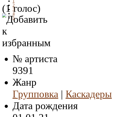
1
(1 голос)
2
3
4
5
№ артиста
9391
Жанр
Групповка
|
Каскадеры
Дата рождения