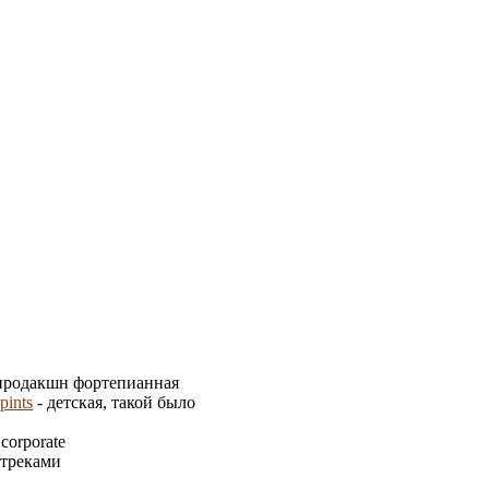
продакшн фортепианная
pints
- детская, такой было
 corporate
дтреками