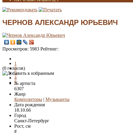
ЧЕРНОВ АЛЕКСАНДР ЮРЬЕВИЧ
Просмотров:
5983
Рейтинг:
1
(0 голосов)
2
3
4
5
№ артиста
6307
Жанр
Композиторы
|
Музыканты
Дата рождения
18.10.66
Город
Санкт-Петербург
Рост, см
#