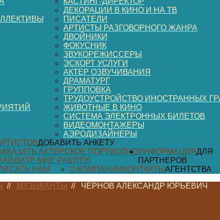
А
КАСТИНГ-ДИРЕКТОР
ДЕКОРАЦИИ В КИНО И НА ТВ
ОЛЛЕКТИВЫ
ПИСАТЕЛИ
АРТИСТЫ РАЗГОВОРНОГО ЖАНРА
ДВОЙНИКИ
ФОКУСНИК
ЗВУКОРЕЖИССЕРЫ
ЭСКОРТ УСЛУГИ
АКТЕР ОЗВУЧИВАНИЯ
ДРАМАТУРГ
ГРУППОВКА
ТРУДОУСТРОЙСТВО ИНОСТРАННЫХ Г
РИЯТИЙ
ЖИВОТНЫЕ В КИНО
СИСТЕМА ЭЛЕКТРОННЫХ БИЛЕТОВ
ВИДЕОМОНТАЖЕРЫ
АЭРОДИЗАЙНЕРЫ
АРТИСТОВ
ДОБАВИТЬ АНКЕТУ
ЗАКАЗАТЬ АКТЕРСКОЕ ПОРТФОЛИО
ИНФОРМАЦИЯ
ДЛЯ
НАЙДИТЕ МНЕ РАБОТУ!
ПАРТНЕРОВ
ПИСАТЬ НАМ
О КОМПАНИИ
КОНТАКТЫ
АГЕНТСТВА
Ы
//
МУЗЫКАНТЫ
//
ЧЕРНОВ АЛЕКСАНДР ЮРЬЕВИЧ