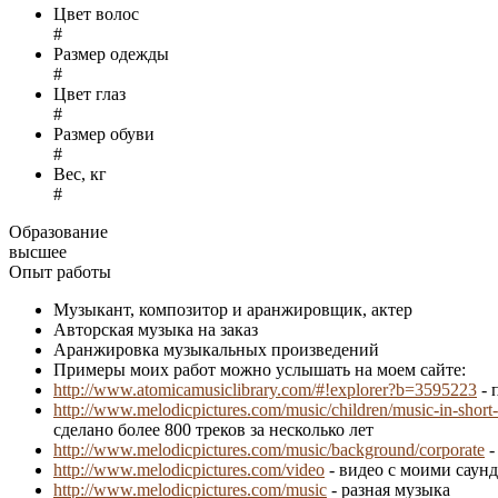
Цвет волос
#
Размер одежды
#
Цвет глаз
#
Размер обуви
#
Вес, кг
#
Образование
высшее
Опыт работы
Музыкант, композитор и аранжировщик, актер
Авторская музыка на заказ
Аранжировка музыкальных произведений
Примеры моих работ можно услышать на моем сайте:
http://www.atomicamusiclibrary.com/#!explorer?b=3595223
- 
http://www.melodicpictures.com/music/children/music-in-short-
сделано более 800 треков за несколько лет
http://www.melodicpictures.com/music/background/corporate
-
http://www.melodicpictures.com/video
- видео с моими саун
http://www.melodicpictures.com/music
- разная музыка