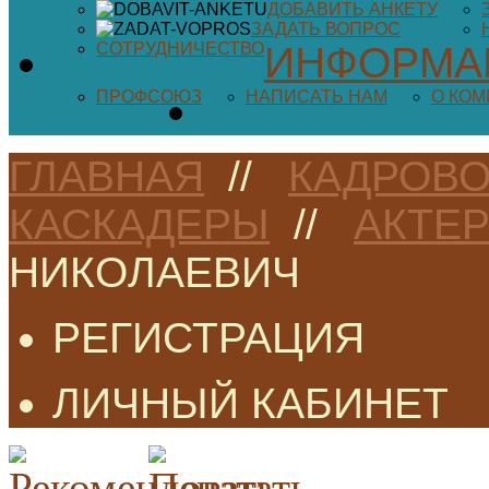
ДОБАВИТЬ АНКЕТУ
ЗАДАТЬ ВОПРОС
СОТРУДНИЧЕСТВО
ИНФОРМА
ПРОФСОЮЗ
НАПИСАТЬ НАМ
О КО
ГЛАВНАЯ
//
КАДРОВО
КАСКАДЕРЫ
//
АКТЕ
НИКОЛАЕВИЧ
РЕГИСТРАЦИЯ
ЛИЧНЫЙ КАБИНЕТ