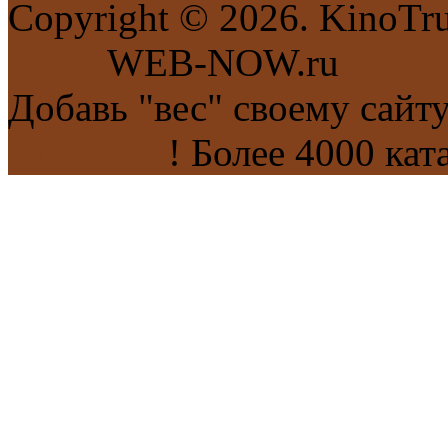
Copyright © 2026. KinoTr
сайта
WEB-NOW.ru
Добавь "вес" своему сайт
каталогах
! Более 4000 кат