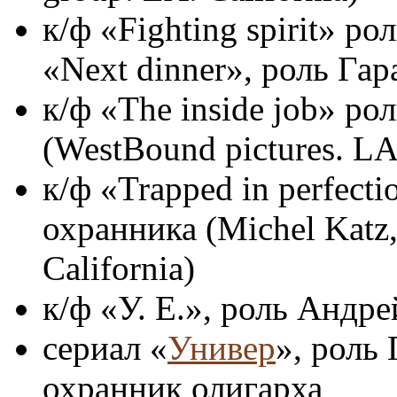
к/ф «Fighting spirit» ро
«Next dinner», роль Гар
к/ф «The inside job» ро
(WestBound pictures. LA.
к/ф «Trapped in perfecti
охранника (Miсhel Katz
California)
к/ф «У. Е.», роль Андре
сериал «
Универ
», роль 
охранник олигарха