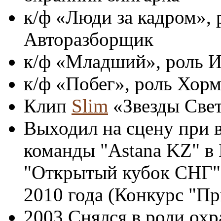
к/ф «Люди за кадром», 
Авторазборщик
к/ф «Младший», роль И
к/ф «Побег», роль Хор
Клип
Slim
«Звезды Све
Выходил на сцену при 
команды "Astana KZ" в
"Открытый кубок СНГ" 
2010 года (Конкурс "Пр
2003 Снялся в роли охр