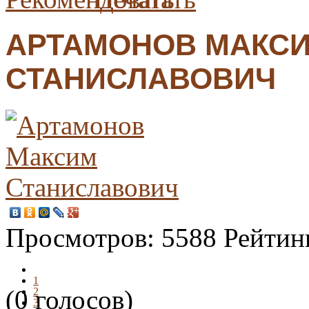
АРТАМОНОВ МАКС
СТАНИСЛАВОВИЧ
Просмотров:
5588
Рейтин
1
(0 голосов)
2
3