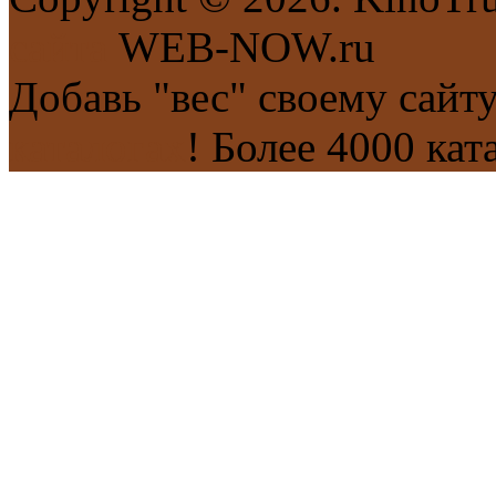
сайта
WEB-NOW.ru
Добавь "вес" своему сайт
каталогах
! Более 4000 кат