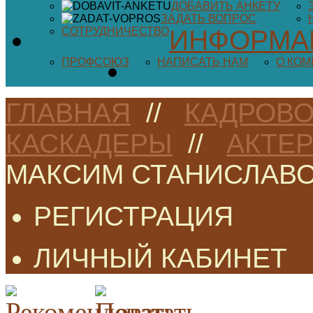
ДОБАВИТЬ АНКЕТУ
ЗАДАТЬ ВОПРОС
СОТРУДНИЧЕСТВО
ИНФОРМА
ПРОФСОЮЗ
НАПИСАТЬ НАМ
О КО
ГЛАВНАЯ
//
КАДРОВО
КАСКАДЕРЫ
//
АКТЕ
МАКСИМ СТАНИСЛАВ
РЕГИСТРАЦИЯ
ЛИЧНЫЙ КАБИНЕТ