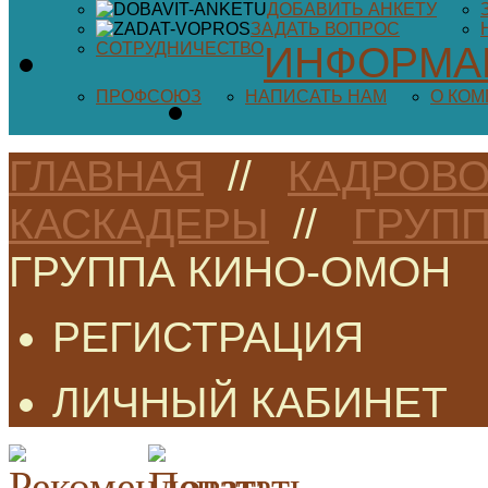
ДОБАВИТЬ АНКЕТУ
ЗАДАТЬ ВОПРОС
СОТРУДНИЧЕСТВО
ИНФОРМА
ПРОФСОЮЗ
НАПИСАТЬ НАМ
О КО
ГЛАВНАЯ
//
КАДРОВО
КАСКАДЕРЫ
//
ГРУП
ГРУППА КИНО-ОМОН
РЕГИСТРАЦИЯ
ЛИЧНЫЙ КАБИНЕТ