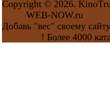
Copyright © 2026. KinoTr
сайта
WEB-NOW.ru
Добавь "вес" своему сайт
каталогах
! Более 4000 кат