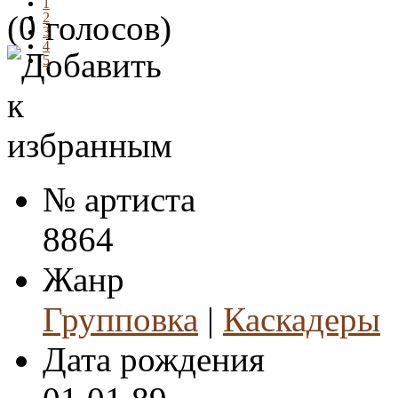
1
(0 голосов)
2
3
4
5
№ артиста
8864
Жанр
Групповка
|
Каскадеры
Дата рождения