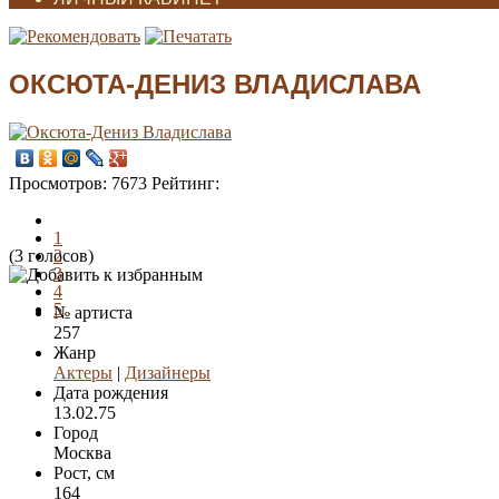
ОКСЮТА-ДЕНИЗ ВЛАДИСЛАВА
Просмотров:
7673
Рейтинг:
1
(3 голосов)
2
3
4
5
№ артиста
257
Жанр
Актеры
|
Дизайнеры
Дата рождения
13.02.75
Город
Москва
Рост, см
164