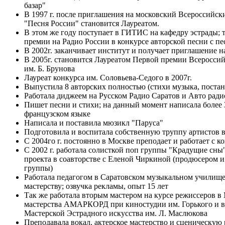
базар"
В 1997 г. после приглашения на московский Всероссийск
"Песня России" становится Лауреатом.
В этом же году поступает в ГИТИС на кафедру эстрады; 
премии на Радио России в конкурсе авторской песни с п
В 2002г. заканчивает институт и получает приглашение н
В 2005г. становится Лауреатом Первой премии Всероссий
им. Б. Брунова
Лауреат конкурса им. Соловьева-Седого в 2007г.
Выпустила 8 авторских полностью (стихи музыка, поста
Работала диджеем на Русском Радио Саратов и Авто ради
Пишет песни и стихи; на данный момент написала более 3
французском языке
Написала и поставила мюзикл "Паруса"
Подготовила и воспитала собственную труппу артистов в 
С 2004го г. постоянно в Москве преподает и работает с к
С 2002 г. работала солисткой поп группы "Крадущие сны"
проекта в соавторстве с Еленой Чиркиной (продюсером 
группы)
Работала педагогом в Саратовском музыкальном училище
мастерству; озвучка рекламы, опыт 15 лет
Так же работала вторым мастером на курсе режиссеров 
мастерства АМАРКОРД при киностудии им. Горького и в
Мастерской Эстрадного искусства им. Л. Маслюкова
Преподавала вокал, актерское мастерство и сценическую 