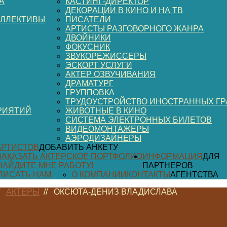
А
КАСТИНГ-ДИРЕКТОР
ДЕКОРАЦИИ В КИНО И НА ТВ
ОЛЛЕКТИВЫ
ПИСАТЕЛИ
АРТИСТЫ РАЗГОВОРНОГО ЖАНРА
ДВОЙНИКИ
ФОКУСНИК
ЗВУКОРЕЖИССЕРЫ
ЭСКОРТ УСЛУГИ
АКТЕР ОЗВУЧИВАНИЯ
ДРАМАТУРГ
ГРУППОВКА
ТРУДОУСТРОЙСТВО ИНОСТРАННЫХ Г
РИЯТИЙ
ЖИВОТНЫЕ В КИНО
СИСТЕМА ЭЛЕКТРОННЫХ БИЛЕТОВ
ВИДЕОМОНТАЖЕРЫ
АЭРОДИЗАЙНЕРЫ
АРТИСТОВ
ДОБАВИТЬ АНКЕТУ
ЗАКАЗАТЬ АКТЕРСКОЕ ПОРТФОЛИО
ИНФОРМАЦИЯ
ДЛЯ
НАЙДИТЕ МНЕ РАБОТУ!
ПАРТНЕРОВ
ПИСАТЬ НАМ
О КОМПАНИИ
КОНТАКТЫ
АГЕНТСТВА
/
АКТЕРЫ
//
ОКСЮТА-ДЕНИЗ ВЛАДИСЛАВА