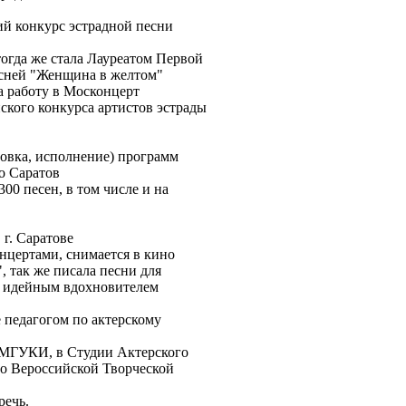
ий конкурс эстрадной песни
тогда же стала Лауреатом Первой
есней "Женщина в желтом"
а работу в Москонцерт
ского конкурса артистов эстрады
новка, исполнение) программ
о Саратов
00 песен, в том числе и на
г. Саратове
онцертами, снимается в кино
, так же писала песни для
и идейным вдохновителем
 педагогом по актерскому
в МГУКИ, в Студии Актерского
о Вероссийской Творческой
речь.