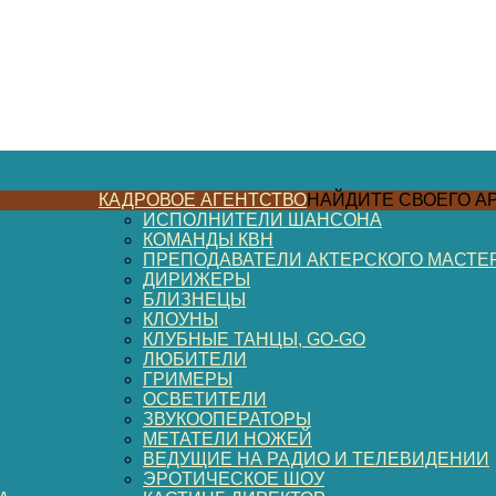
КАДРОВОЕ АГЕНТСТВО
НАЙДИТЕ СВОЕГО А
ИСПОЛНИТЕЛИ ШАНСОНА
КОМАНДЫ КВН
ПРЕПОДАВАТЕЛИ АКТЕРСКОГО МАСТЕ
ДИРИЖЕРЫ
БЛИЗНЕЦЫ
КЛОУНЫ
КЛУБНЫЕ ТАНЦЫ, GO-GO
ЛЮБИТЕЛИ
ГРИМЕРЫ
ОСВЕТИТЕЛИ
ЗВУКООПЕРАТОРЫ
МЕТАТЕЛИ НОЖЕЙ
ВЕДУЩИЕ НА РАДИО И ТЕЛЕВИДЕНИИ
ЭРОТИЧЕСКОЕ ШОУ