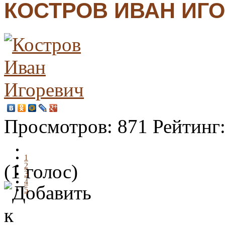
КОСТРОВ ИВАН ИГ
Просмотров:
871
Рейтинг
1
(1 голос)
2
3
4
5