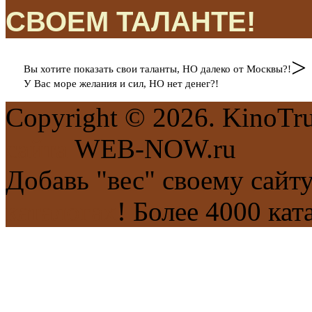
СВОЕМ ТАЛАНТЕ!
>
Вы хотите показать свои таланты, НО далеко от Москвы?!
У Вас море желания и сил, НО нет денег?!
Copyright © 2026. KinoTr
сайта
WEB-NOW.ru
Добавь "вес" своему сайт
каталогах
! Более 4000 кат