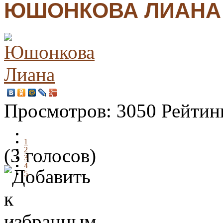
ЮШОНКОВА ЛИАНА
Просмотров:
3050
Рейтин
1
(3 голосов)
2
3
4
5