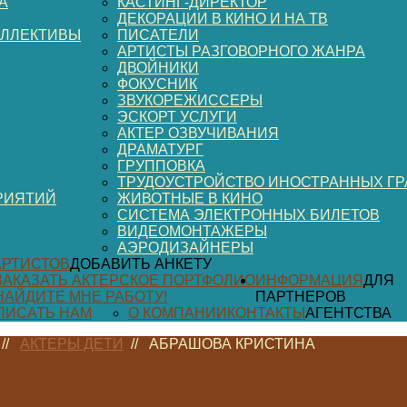
А
КАСТИНГ-ДИРЕКТОР
ДЕКОРАЦИИ В КИНО И НА ТВ
ОЛЛЕКТИВЫ
ПИСАТЕЛИ
АРТИСТЫ РАЗГОВОРНОГО ЖАНРА
ДВОЙНИКИ
ФОКУСНИК
ЗВУКОРЕЖИССЕРЫ
ЭСКОРТ УСЛУГИ
АКТЕР ОЗВУЧИВАНИЯ
ДРАМАТУРГ
ГРУППОВКА
ТРУДОУСТРОЙСТВО ИНОСТРАННЫХ Г
РИЯТИЙ
ЖИВОТНЫЕ В КИНО
СИСТЕМА ЭЛЕКТРОННЫХ БИЛЕТОВ
ВИДЕОМОНТАЖЕРЫ
АЭРОДИЗАЙНЕРЫ
АРТИСТОВ
ДОБАВИТЬ АНКЕТУ
ЗАКАЗАТЬ АКТЕРСКОЕ ПОРТФОЛИО
ИНФОРМАЦИЯ
ДЛЯ
НАЙДИТЕ МНЕ РАБОТУ!
ПАРТНЕРОВ
ПИСАТЬ НАМ
О КОМПАНИИ
КОНТАКТЫ
АГЕНТСТВА
//
АКТЕРЫ ДЕТИ
//
АБРАШОВА КРИСТИНА