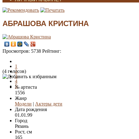
АБРАШОВА КРИСТИНА
Просмотров:
5738
Рейтинг:
1
(4 голосов)
2
3
4
5
№ артиста
1556
Жанр
Модели
|
Актеры дети
Дата рождения
01.01.99
Город
Рязань
Рост, см
165