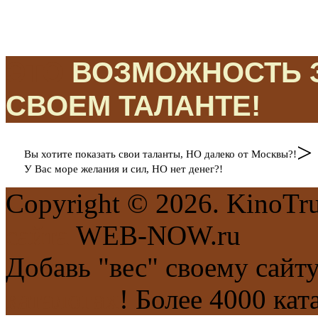
ЭТО
ВОЗМОЖНОСТЬ З
СВОЕМ ТАЛАНТЕ!
>
Вы хотите показать свои таланты, НО далеко от Москвы?!
У Вас море желания и сил, НО нет денег?!
Copyright © 2026. KinoTr
сайта
WEB-NOW.ru
Добавь "вес" своему сайт
каталогах
! Более 4000 кат