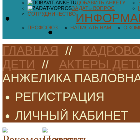
ДОБАВИТЬ АНКЕТУ
ЗАДАТЬ ВОПРОС
СОТРУДНИЧЕСТВО
ИНФОРМА
ПРОФСОЮЗ
НАПИСАТЬ НАМ
О КО
ГЛАВНАЯ
//
КАДРОВО
ДЕТИ
//
АКТЕРЫ ДЕТ
АНЖЕЛИКА ПАВЛОВН
РЕГИСТРАЦИЯ
ЛИЧНЫЙ КАБИНЕТ