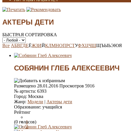
АКТЕРЫ ДЕТИ
БЫСТРАЯ СОРТИРОВКА
Все
А
Б
В
Г
Д
Е
Ё
Ж
З
И
Й
К
Л
М
Н
О
П
Р
С
Т
У
Ф
Х
Ц
Ч
Ш
Щ
Ъ
Ы
Ь
Э
Ю
Я
СОБЯНИН ГЛЕБ АЛЕКСЕЕВИЧ
Размещено
28.01.2016
Просмотров
5916
№ артиста:
6393
Город:
Москва
Жанр:
Модели
|
Актеры дети
Образование:
учащийся
Рейтинг
(0 голосов)
1
2