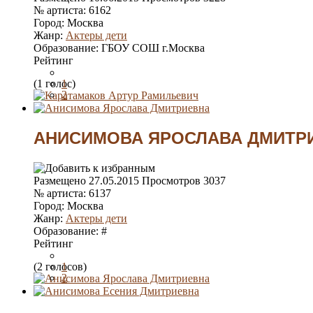
№ артиста:
6162
Город:
Москва
Жанр:
Актеры дети
Образование:
ГБОУ СОШ г.Москва
Рейтинг
(1 голос)
1
2
3
4
5
АНИСИМОВА ЯРОСЛАВА ДМИТР
Размещено
27.05.2015
Просмотров
3037
№ артиста:
6137
Город:
Москва
Жанр:
Актеры дети
Образование:
#
Рейтинг
(2 голосов)
1
2
3
4
5