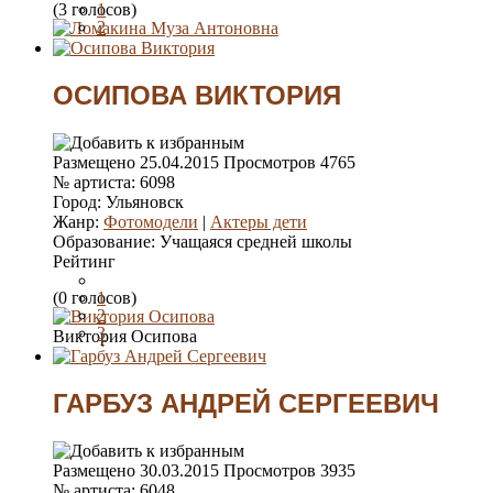
(3 голосов)
1
2
3
4
5
ОСИПОВА ВИКТОРИЯ
Размещено
25.04.2015
Просмотров
4765
№ артиста:
6098
Город:
Ульяновск
Жанр:
Фотомодели
|
Актеры дети
Образование:
Учащаяся средней школы
Рейтинг
(0 голосов)
1
2
3
Виктория Осипова
4
5
ГАРБУЗ АНДРЕЙ СЕРГЕЕВИЧ
Размещено
30.03.2015
Просмотров
3935
№ артиста:
6048