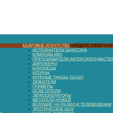
КАДРОВОЕ АГЕНТСТВО
НАЙДИТЕ СВОЕГО А
ИСПОЛНИТЕЛИ ШАНСОНА
КОМАНДЫ КВН
ПРЕПОДАВАТЕЛИ АКТЕРСКОГО МАСТЕ
ДИРИЖЕРЫ
БЛИЗНЕЦЫ
КЛОУНЫ
КЛУБНЫЕ ТАНЦЫ, GO-GO
ЛЮБИТЕЛИ
ГРИМЕРЫ
ОСВЕТИТЕЛИ
ЗВУКООПЕРАТОРЫ
МЕТАТЕЛИ НОЖЕЙ
ВЕДУЩИЕ НА РАДИО И ТЕЛЕВИДЕНИИ
ЭРОТИЧЕСКОЕ ШОУ