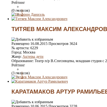
Рейтинг
(0 голосов)
1
2
3
4
5
ТИТЯЕВ МАКСИМ АЛЕКСАНДРО
Размещено
16.08.2015
Просмотров
3624
№ артиста:
6229
Город:
Москва
Жанр:
Актеры дети
Образование:
Театр п/р В.Спесивцева, младшая студия с 2
Рейтинг
(3 голосов)
1
2
3
4
5
КАРАТАМАКОВ АРТУР РАМИЛЬЕ
Размещено
10.06.2015
Просмотров
3228