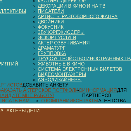
А
КАСТИНГ-ДИРЕКТОР
ДЕКОРАЦИИ В КИНО И НА ТВ
ОЛЛЕКТИВЫ
ПИСАТЕЛИ
АРТИСТЫ РАЗГОВОРНОГО ЖАНРА
ДВОЙНИКИ
ФОКУСНИК
ЗВУКОРЕЖИССЕРЫ
ЭСКОРТ УСЛУГИ
АКТЕР ОЗВУЧИВАНИЯ
ДРАМАТУРГ
ГРУППОВКА
ТРУДОУСТРОЙСТВО ИНОСТРАННЫХ Г
РИЯТИЙ
ЖИВОТНЫЕ В КИНО
СИСТЕМА ЭЛЕКТРОННЫХ БИЛЕТОВ
ВИДЕОМОНТАЖЕРЫ
АЭРОДИЗАЙНЕРЫ
АРТИСТОВ
ДОБАВИТЬ АНКЕТУ
ЗАКАЗАТЬ АКТЕРСКОЕ ПОРТФОЛИО
ИНФОРМАЦИЯ
ДЛЯ
НАЙДИТЕ МНЕ РАБОТУ!
ПАРТНЕРОВ
ПИСАТЬ НАМ
О КОМПАНИИ
КОНТАКТЫ
АГЕНТСТВА
//
АКТЕРЫ ДЕТИ