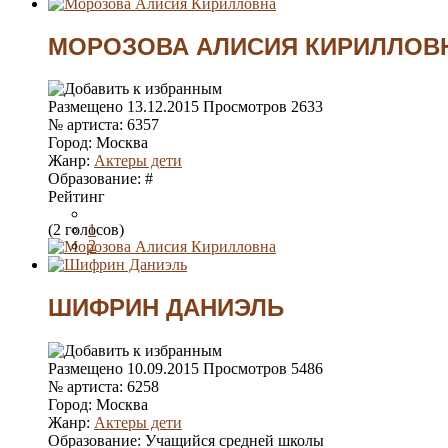
3
4
5
МОРОЗОВА АЛИСИЯ КИРИЛЛОВ
Размещено
13.12.2015
Просмотров
2633
№ артиста:
6357
Город:
Москва
Жанр:
Актеры дети
Образование:
#
Рейтинг
(2 голосов)
1
2
3
4
5
ШИФРИН ДАНИЭЛЬ
Размещено
10.09.2015
Просмотров
5486
№ артиста:
6258
Город:
Москва
Жанр:
Актеры дети
Образование:
Учащийся средней школы