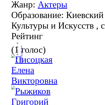
Жанр:
Актеры
Образование:
Киевский
Культуры и Искусств , 
Рейтинг
(1 голос)
1
2
3
4
5