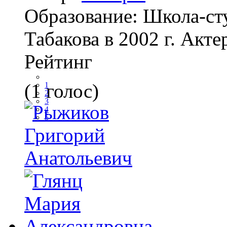
Образование:
Школа-ст
Табакова в 2002 г. Акте
Рейтинг
(1 голос)
1
2
3
4
5