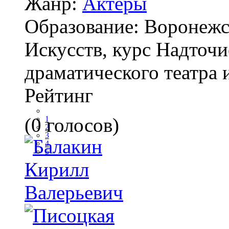
Жанр:
Актеры
Образование:
Воронежс
Искусств, курс Надточие
драматического театра 
Рейтинг
(0 голосов)
1
2
3
4
5