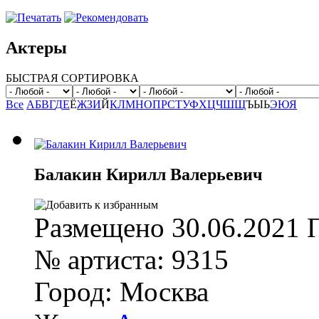
Актеры
БЫСТРАЯ СОРТИРОВКА
Все
А
Б
В
Г
Д
Е
Ё
Ж
З
И
Й
К
Л
М
Н
О
П
Р
С
Т
У
Ф
Х
Ц
Ч
Ш
Щ
Ъ
Ы
Ь
Э
Ю
Я
Балакин Кирилл Валерьевич
Размещено
30.06.2021
№ артиста:
9315
Город:
Москва