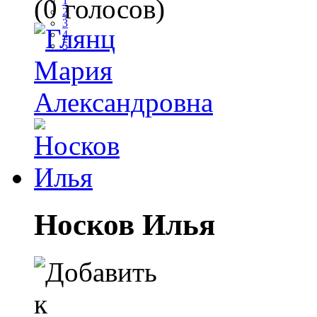
(0 голосов)
1
2
3
4
5
Носков Илья