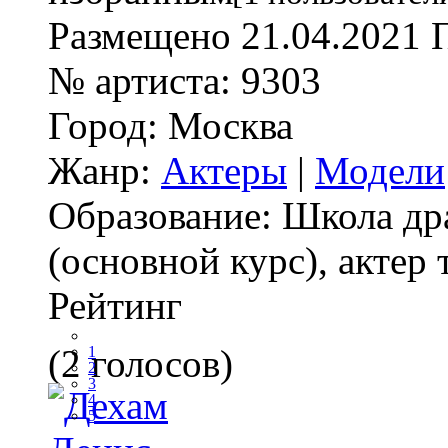
Размещено
21.04.2021
№ артиста:
9303
Город:
Москва
Жанр:
Актеры
|
Модели
Образование:
Школа др
(основной курс), актер т
Рейтинг
(2 голосов)
1
2
3
4
5