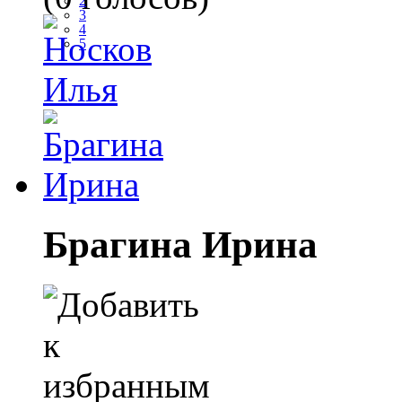
2
3
4
5
Брагина Ирина