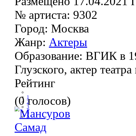
Размещено
17.04.2021
№ артиста:
9302
Город:
Москва
Жанр:
Актеры
Образование:
ВГИК в 19
Глузского, актер театра
Рейтинг
(0 голосов)
1
2
3
4
5