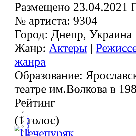
Размещено
23.04.2021
№ артиста:
9304
Город:
Днепр, Украина
Жанр:
Актеры
|
Режисс
жанра
Образование:
Ярославс
театре им.Волкова в 1988
Рейтинг
(1 голос)
1
2
3
4
5