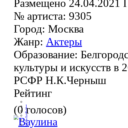
Размещено
24.04.2021
№ артиста:
9305
Город:
Москва
Жанр:
Актеры
Образование:
Белгород
культуры и искусств в 2
РСФР Н.К.Черныш
Рейтинг
(0 голосов)
1
2
3
4
5