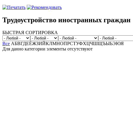
Трудоустройство иностранных граждан
БЫСТРАЯ СОРТИРОВКА
Все
А
Б
В
Г
Д
Е
Ё
Ж
З
И
Й
К
Л
М
Н
О
П
Р
С
Т
У
Ф
Х
Ц
Ч
Ш
Щ
Ъ
Ы
Ь
Э
Ю
Я
Для данно категории элементы отсутствуют