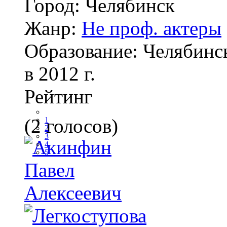
Город:
Челябинск
Жанр:
Не проф. актеры
Образование:
Челябинс
в 2012 г.
Рейтинг
(2 голосов)
1
2
3
4
5