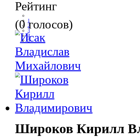
Рейтинг
(0 голосов)
1
2
3
4
5
Широков Кирилл В