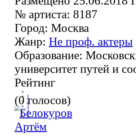
Размещено
25.06.2018
№ артиста:
8187
Город:
Москва
Жанр:
Не проф. актеры
Образование:
Московск
университет путей и с
Рейтинг
(0 голосов)
1
2
3
4
5