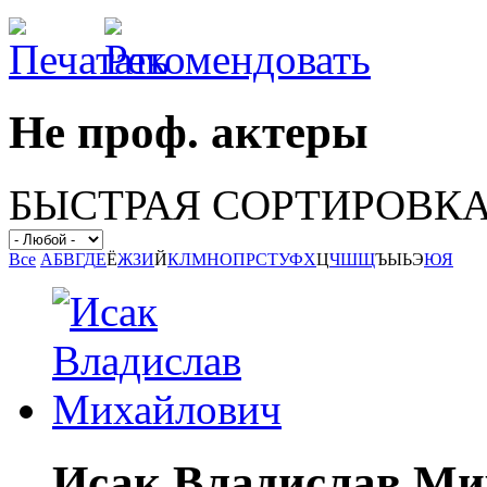
Не проф. актеры
БЫСТРАЯ СОРТИРОВК
Все
А
Б
В
Г
Д
Е
Ё
Ж
З
И
Й
К
Л
М
Н
О
П
Р
С
Т
У
Ф
Х
Ц
Ч
Ш
Щ
Ъ
Ы
Ь
Э
Ю
Я
Исак Владислав Ми