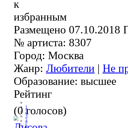
Размещено
07.10.2018
№ артиста:
8307
Город:
Москва
Жанр:
Любители
|
Не п
Образование:
высшее
Рейтинг
(0 голосов)
1
2
3
4
5