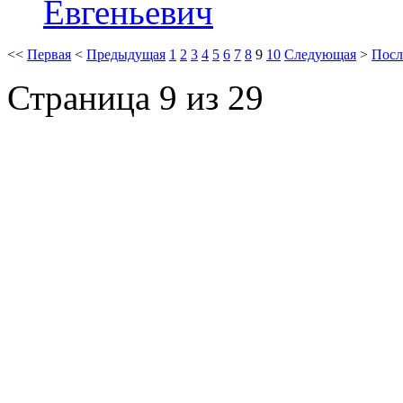
<<
Первая
<
Предыдущая
1
2
3
4
5
6
7
8
9
10
Следующая
>
Посл
Страница 9 из 29