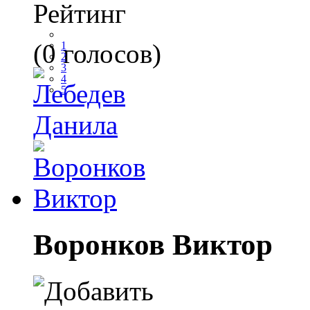
Рейтинг
(0 голосов)
1
2
3
4
5
Воронков Виктор