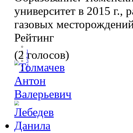
университет в 2015 г., 
газовых месторождени
Рейтинг
(2 голосов)
1
2
3
4
5