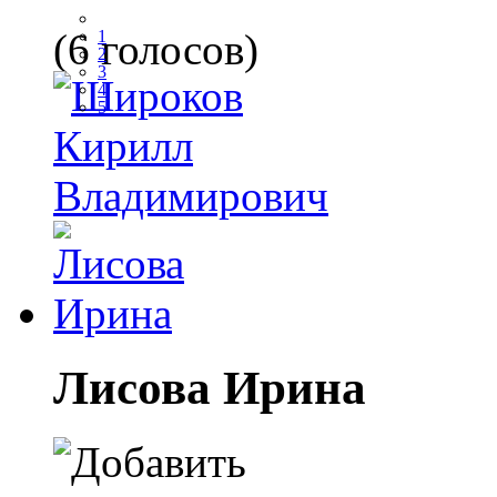
(6 голосов)
1
2
3
4
5
Лисова Ирина