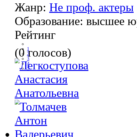
Жанр:
Не проф. актеры
Образование:
высшее ю
Рейтинг
(0 голосов)
1
2
3
4
5