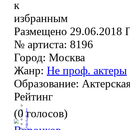
Размещено
29.06.2018
№ артиста:
8196
Город:
Москва
Жанр:
Не проф. актеры
Образование:
Актерска
Рейтинг
(0 голосов)
1
2
3
4
5