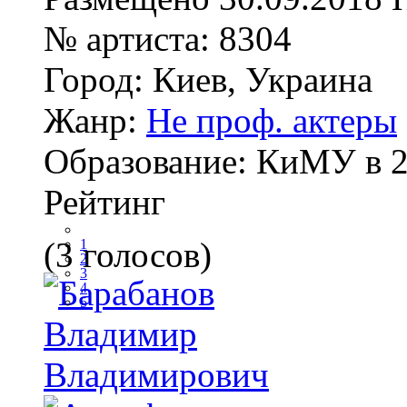
№ артиста:
8304
Город:
Киев, Украина
Жанр:
Не проф. актеры
Образование:
КиМУ в 2
Рейтинг
(3 голосов)
1
2
3
4
5