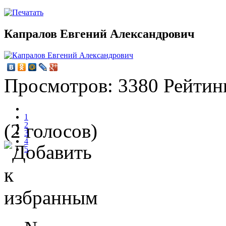
Капралов Евгений Александрович
Просмотров:
3380
Рейтин
1
(2 голосов)
2
3
4
5